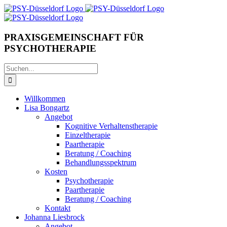
Zum
Inhalt
springen
PRAXISGEMEINSCHAFT FÜR
PSYCHOTHERAPIE
Suche
nach:
Willkommen
Lisa Bongartz
Angebot
Kognitive Verhaltenstherapie
Einzeltherapie
Paartherapie
Beratung / Coaching
Behandlungsspektrum
Kosten
Psychotherapie
Paartherapie
Beratung / Coaching
Kontakt
Johanna Liesbrock
Angebot